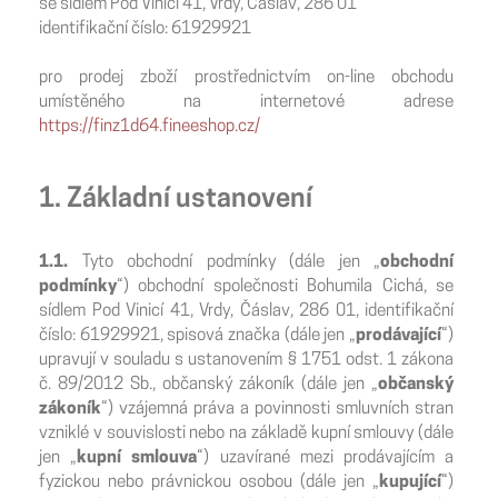
se sídlem Pod Vinicí 41, Vrdy, Čáslav, 286 01
identifikační číslo: 61929921
pro prodej zboží prostřednictvím on-line obchodu
umístěného na internetové adrese
https://finz1d64.fineeshop.cz/
1. Základní ustanovení
1.1.
Tyto obchodní podmínky (dále jen „
obchodní
podmínky
“) obchodní společnosti Bohumila Cichá, se
sídlem Pod Vinicí 41, Vrdy, Čáslav, 286 01, identifikační
číslo: 61929921, spisová značka (dále jen „
prodávající
“)
upravují v souladu s ustanovením § 1751 odst. 1 zákona
č. 89/2012 Sb., občanský zákoník (dále jen „
občanský
zákoník
“) vzájemná práva a povinnosti smluvních stran
vzniklé v souvislosti nebo na základě kupní smlouvy (dále
jen „
kupní smlouva
“) uzavírané mezi prodávajícím a
fyzickou nebo právnickou osobou (dále jen „
kupující
“)