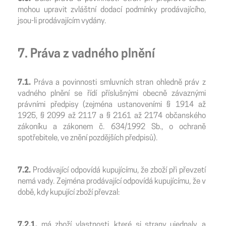
mohou upravit zvláštní dodací podmínky prodávajícího,
jsou-li prodávajícím vydány.
7. Práva z vadného plnění
7.1.
Práva a povinnosti smluvních stran ohledně práv z
vadného plnění se řídí příslušnými obecně závaznými
právními předpisy (zejména ustanoveními § 1914 až
1925, § 2099 až 2117 a § 2161 až 2174 občanského
zákoníku a zákonem č. 634/1992 Sb., o ochraně
spotřebitele, ve znění pozdějších předpisů).
7.2.
Prodávající odpovídá kupujícímu, že zboží při převzetí
nemá vady. Zejména prodávající odpovídá kupujícímu, že v
době, kdy kupující zboží převzal:
7.2.1.
má zboží vlastnosti, které si strany ujednaly, a