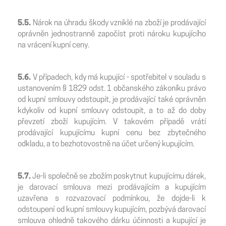
5.5.
Nárok na úhradu škody vzniklé na zboží je prodávající
oprávněn jednostranně započíst proti nároku kupujícího
na vrácení kupní ceny.
5.6.
V případech, kdy má kupující - spotřebitel v souladu s
ustanovením § 1829 odst. 1 občanského zákoníku právo
od kupní smlouvy odstoupit, je prodávající také oprávněn
kdykoliv od kupní smlouvy odstoupit, a to až do doby
převzetí zboží kupujícím. V takovém případě vrátí
prodávající kupujícímu kupní cenu bez zbytečného
odkladu, a to bezhotovostně na účet určený kupujícím.
5.7.
Je-li společně se zbožím poskytnut kupujícímu dárek,
je darovací smlouva mezi prodávajícím a kupujícím
uzavřena s rozvazovací podmínkou, že dojde-li k
odstoupení od kupní smlouvy kupujícím, pozbývá darovací
smlouva ohledně takového dárku účinnosti a kupující je