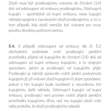
Zboží musí být prodávajícímu vráceno do čtrnácti (14)
dnů od odstoupení od smlouvy prodávajícímu. Odstoupí-li
kupující – spotřebitel od kupní smlouvy, nese kupující
náklady spojené s navrácením zboží prodávajícímu, a to i v
tom případě, kdy zboží nemůže být vráceno pro svou
povahu obvyklou poštovní cestou.
5.4.
V případě odstoupení od smlouvy dle čl. 5.2
obchodních podmínek vrátí prodávající peněžní
prostředky přijaté od kupujícího do čtrnácti (14) dnů od
odstoupení od kupní smlouvy kupujícím, a to stejným
způsobem, jakým je prodávající od kupujícího přijal.
Prodávající je taktéž oprávněn vrátit plnění poskytnuté
kupujícím již při vrácení zboží kupujícím či jiným způsobem,
pokud s tím kupující bude souhlasit a nevzniknou tím
kupujícímu další náklady. Odstoupí-li kupující od kupní
smlouvy, prodávající není povinen vrátit přijaté peněžní
prostředky kupujícímu dříve, než mu kupující zboží vrátí
nebo prokáže, že zboží prodávajícímu odeslal.