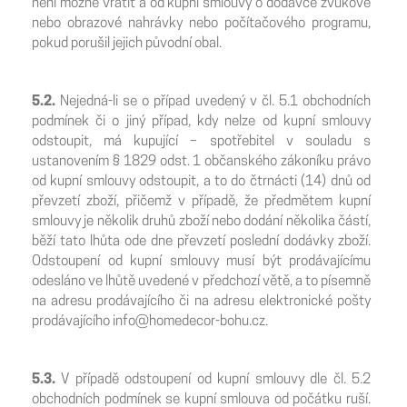
není možné vrátit a od kupní smlouvy o dodávce zvukové
nebo obrazové nahrávky nebo počítačového programu,
pokud porušil jejich původní obal.
5.2.
Nejedná-li se o případ uvedený v čl. 5.1 obchodních
podmínek či o jiný případ, kdy nelze od kupní smlouvy
odstoupit, má kupující – spotřebitel v souladu s
ustanovením § 1829 odst. 1 občanského zákoníku právo
od kupní smlouvy odstoupit, a to do čtrnácti (14) dnů od
převzetí zboží, přičemž v případě, že předmětem kupní
smlouvy je několik druhů zboží nebo dodání několika částí,
běží tato lhůta ode dne převzetí poslední dodávky zboží.
Odstoupení od kupní smlouvy musí být prodávajícímu
odesláno ve lhůtě uvedené v předchozí větě, a to písemně
na adresu prodávajícího či na adresu elektronické pošty
prodávajícího info@homedecor-bohu.cz.
5.3.
V případě odstoupení od kupní smlouvy dle čl. 5.2
obchodních podmínek se kupní smlouva od počátku ruší.