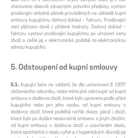
4.7.
Je-li to v obchodním styku obvyklé nebo je-li tak
stanoveno obecně závaznými právními předpisy, vystaví
prodávající ohledně plateb prováděných na základě kupní
smlouvy kupujícímu daňový doklad – fakturu. Prodávající
není plátcem daně z přidané hodnoty. Daňový doklad –
fakturu vystaví prodávající kupujícímu po uhrazení ceny
zboží a zašle jej v elektronické podobě na elektronickou
adresu kupujícího.
5. Odstoupení od kupní smlouvy
5.1.
Kupující bere na vědomí, že dle ustanovení § 1837
občanského zákoníku, nelze mimo jiné odstoupit od kupní
smlouvy o dodávce zboží, které bylo upraveno podle přání
kupujícího nebo pro jeho osobu, od kupní smlouvy o
dodávce zboží, které podléhá rychlé zkáze, jakož i zboží,
které bylo po dodání nenávratně smíseno s jiným zbožím,
od kupní smlouvy o dodávce zboží v uzavřeném obalu,
které spotřebitel z obalu vyňal a z hygienických důvodů jej