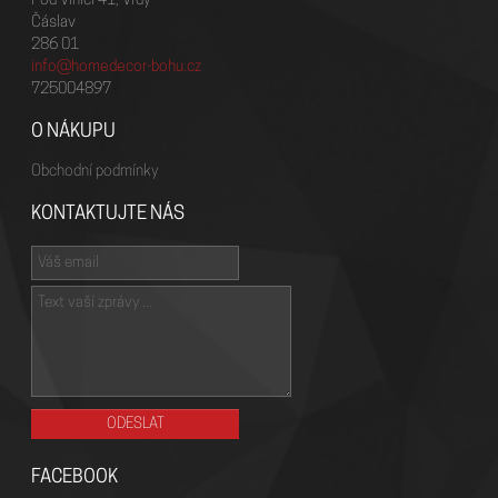
Pod Vinicí 41, Vrdy
Čáslav
286 01
info@homedecor-bohu.cz
725004897
O NÁKUPU
Obchodní podmínky
KONTAKTUJTE NÁS
FACEBOOK