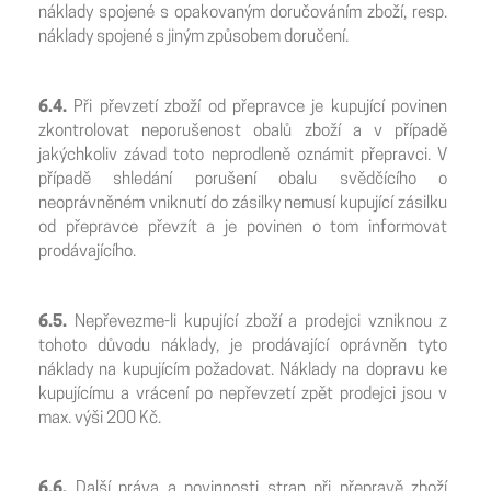
náklady spojené s opakovaným doručováním zboží, resp.
náklady spojené s jiným způsobem doručení.
6.4.
Při převzetí zboží od přepravce je kupující povinen
zkontrolovat neporušenost obalů zboží a v případě
jakýchkoliv závad toto neprodleně oznámit přepravci. V
případě shledání porušení obalu svědčícího o
neoprávněném vniknutí do zásilky nemusí kupující zásilku
od přepravce převzít a je povinen o tom informovat
prodávajícího.
6.5.
Nepřevezme-li kupující zboží a prodejci vzniknou z
tohoto důvodu náklady, je prodávající oprávněn tyto
náklady na kupujícím požadovat. Náklady na dopravu ke
kupujícímu a vrácení po nepřevzetí zpět prodejci jsou v
max. výši 200 Kč.
6.6.
Další práva a povinnosti stran při přepravě zboží