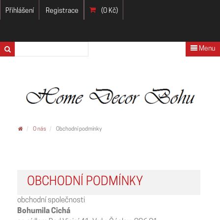
Přihlášení
Registrace
(0 Kč)
Menu
O nás
Obchodní podmínky
OBCHODNÍ PODMÍNKY
obchodní společnosti
Bohumila Cichá