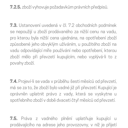
7.2.5.
zboží vyhovuje požadavkům právních předpisů.
7.3.
Ustanovení uvedená v čl. 7.2 obchodních podmínek
se nepoužijí u zboží prodávaného za nižší cenu na vadu,
pro kterou byla nižší cena ujednána, na opotřebení zboží
způsobené jeho obvyklým užíváním, u použitého zboží na
vadu odpovídající míře používání nebo opotřebení, kterou
zboží mělo při převzetí kupujícím, nebo vyplývá-li to z
povahy zboží.
7.4.
Projeví-li se vada v průběhu šesti měsíců od převzetí,
má se za to, že zboží bylo vadné již při převzetí. Kupující je
oprávněn uplatnit právo z vady, která se vyskytne u
spotřebního zboží v době dvaceti čtyř měsíců od převzetí.
7.5.
Práva z vadného plnění uplatňuje kupující u
prodávajícího na adrese jeho provozovny, v níž je přijetí