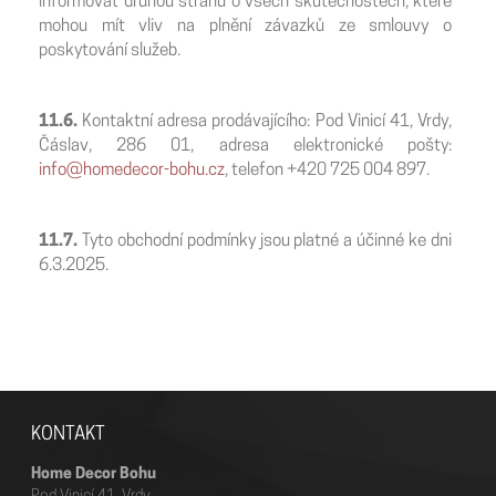
informovat druhou stranu o všech skutečnostech, které
mohou mít vliv na plnění závazků ze smlouvy o
poskytování služeb.
11.6.
Kontaktní adresa prodávajícího: Pod Vinicí 41, Vrdy,
Čáslav, 286 01, adresa elektronické pošty:
info@homedecor-bohu.cz
, telefon +420 725 004 897.
11.7.
Tyto obchodní podmínky jsou platné a účinné ke dni
6.3.2025.
KONTAKT
Home Decor Bohu