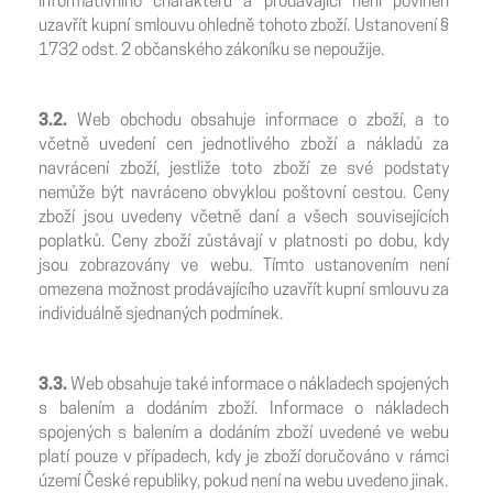
informativního charakteru a prodávající není povinen
uzavřít kupní smlouvu ohledně tohoto zboží. Ustanovení §
1732 odst. 2 občanského zákoníku se nepoužije.
3.2.
Web obchodu obsahuje informace o zboží, a to
včetně uvedení cen jednotlivého zboží a nákladů za
navrácení zboží, jestliže toto zboží ze své podstaty
nemůže být navráceno obvyklou poštovní cestou. Ceny
zboží jsou uvedeny včetně daní a všech souvisejících
poplatků. Ceny zboží zůstávají v platnosti po dobu, kdy
jsou zobrazovány ve webu. Tímto ustanovením není
omezena možnost prodávajícího uzavřít kupní smlouvu za
individuálně sjednaných podmínek.
3.3.
Web obsahuje také informace o nákladech spojených
s balením a dodáním zboží. Informace o nákladech
spojených s balením a dodáním zboží uvedené ve webu
platí pouze v případech, kdy je zboží doručováno v rámci
území České republiky, pokud není na webu uvedeno jinak.